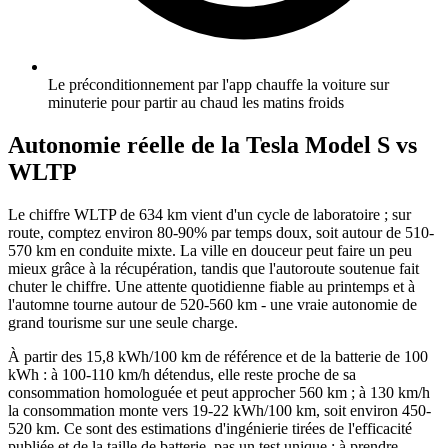
Le préconditionnement par l'app chauffe la voiture sur
minuterie pour partir au chaud les matins froids
Autonomie réelle de la Tesla Model S vs
WLTP
Le chiffre WLTP de 634 km vient d'un cycle de laboratoire ; sur
route, comptez environ 80-90% par temps doux, soit autour de 510-
570 km en conduite mixte. La ville en douceur peut faire un peu
mieux grâce à la récupération, tandis que l'autoroute soutenue fait
chuter le chiffre. Une attente quotidienne fiable au printemps et à
l'automne tourne autour de 520-560 km - une vraie autonomie de
grand tourisme sur une seule charge.
À partir des 15,8 kWh/100 km de référence et de la batterie de 100
kWh : à 100-110 km/h détendus, elle reste proche de sa
consommation homologuée et peut approcher 560 km ; à 130 km/h
la consommation monte vers 19-22 kWh/100 km, soit environ 450-
520 km. Ce sont des estimations d'ingénierie tirées de l'efficacité
publiée et de la taille de batterie, pas un test unique : à prendre