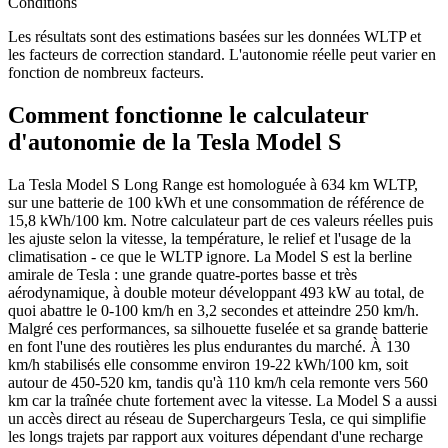
Conditions
Les résultats sont des estimations basées sur les données WLTP et
les facteurs de correction standard. L'autonomie réelle peut varier en
fonction de nombreux facteurs.
Comment fonctionne le calculateur
d'autonomie de la Tesla Model S
La Tesla Model S Long Range est homologuée à 634 km WLTP,
sur une batterie de 100 kWh et une consommation de référence de
15,8 kWh/100 km. Notre calculateur part de ces valeurs réelles puis
les ajuste selon la vitesse, la température, le relief et l'usage de la
climatisation - ce que le WLTP ignore. La Model S est la berline
amirale de Tesla : une grande quatre-portes basse et très
aérodynamique, à double moteur développant 493 kW au total, de
quoi abattre le 0-100 km/h en 3,2 secondes et atteindre 250 km/h.
Malgré ces performances, sa silhouette fuselée et sa grande batterie
en font l'une des routières les plus endurantes du marché. À 130
km/h stabilisés elle consomme environ 19-22 kWh/100 km, soit
autour de 450-520 km, tandis qu'à 110 km/h cela remonte vers 560
km car la traînée chute fortement avec la vitesse. La Model S a aussi
un accès direct au réseau de Superchargeurs Tesla, ce qui simplifie
les longs trajets par rapport aux voitures dépendant d'une recharge