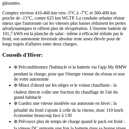
glissantes.
Comptez environ 410-460 km vers -5°C à -7°C et 360-400 km
proche de -15°C, contre 625 km WLTP. La conduite urbaine résiste
mieux que l'autoroute car les vitesses plus basses réduisent les pertes
aérodynamiques et offrent plus de récupération. L'énorme batterie de
101,7 kWh est la planche de salut : même à efficacité réduite par le
froid, son autonomie hivernale absolue reste assez élevée pour de
longs trajets d'affaires entre deux charges.
Conseils d'Hiver:
❄️
Préconditionnez l'habitacle et la batterie via l'app My BMW
pendant la charge, pour que l'énergie vienne du réseau et non
de votre autonomie
❄️
Misez d'abord sur les sièges et le volant chauffants - la
chaleur directe coûte une fraction du chauffage de l'air du
grand habitacle
❄️
Gardez une vitesse modérée sur autoroute en hiver ; la
pénalité du froid s'ajoute à celle de la vitesse, donc 110 km/h
économise beaucoup face à 130
❄️
Prévoyez plus de temps de charge quand le pack est froid -
la vitesse DC remonte une fois la batterie dans sa bonne plage