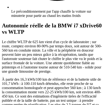
Le préconditionnement par l'app chauffe la voiture sur
minuterie pour partir au chaud les matins froids
Autonomie réelle de la BMW i7 xDrive60
vs WLTP
Le chiffre WLTP de 625 km vient d'un cycle de laboratoire ; sur
route, comptez environ 80-90% par temps doux, soit autour de 500-
560 km en conduite mixte. La ville et la périphérie en douceur
peuvent faire un peu mieux grâce à la récupération, tandis que
l'autoroute soutenue fait chuter le chiffre le plus vite vu le poids et la
surface frontale de la voiture. Une attente quotidienne fiable au
printemps et à l'automne tourne autour de 510-540 km - solide pour
une grande limousine de prestige.
À partir des 16,3 kWh/100 km de référence et de la batterie utile de
101,7 kWh : à 100-110 km/h détendus, elle reste proche de sa
consommation homologuée et peut approcher 560 km ; à 130 km/h
la consommation monte vers 22-25 kWh/100 km, soit environ 400-
450 km. Ce sont des estimations d'ingénierie tirées de l'efficacité
publiée et de la taille de batterie, pas un test unique : à prendre
comme repère de planification. Les plus de 2,5 tonnes de l'i7 et sa