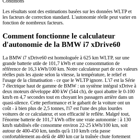
Conditions
Les résultats sont des estimations basées sur les données WLTP et
les facteurs de correction standard. L'autonomie réelle peut varier en
fonction de nombreux facteurs.
Comment fonctionne le calculateur
d'autonomie de la BMW i7 xDrive60
La BMW i7 xDrive60 est homologuée à 625 km WLTP, sur une
grande batterie utile de 101,7 kWh et une consommation de
référence de 16,3 kWh/100 km. Notre calculateur part de ces valeurs
réelles puis les ajuste selon la vitesse, la température, le relief et
l'usage de la climatisation - ce que le WLTP ignore. L'i7 est la Série
7 électrique haut de gamme de BMW : un système intégral xDrive à
deux moteurs développe 400 kW (544 ch), de quoi abattre le 0-100
km/h en 4,7 secondes tout en choyant les passagers arrière dans un
quasi-silence. Cette performance et le gabarit de la voiture ont un
coût - à bien plus de 2,5 tonnes, l'i7 est l'une des plus lourdes
voitures de ce calculateur, et son efficacité le reflète. Malgré tout,
l'énorme batterie de 101,7 kWh offre une vraie autonomie : à 130
km/h stabilisés elle consomme environ 22-25 kWh/100 km, soit
autour de 400-450 km, tandis qu'à 110 km/h cela passe
confortablement au-delà de 480 km car la traînée chute fortement