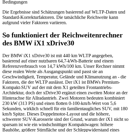
Bedingungen
Die Ergebnisse sind Schätzungen basierend auf WLTP-Daten und
Standard-Korrekturfaktoren. Die tatsächliche Reichweite kann
aufgrund vieler Faktoren variieren.
So funktioniert der Reichweitenrechner
des BMW iX1 xDrive30
Der BMW iX1 xDrive30 ist mit 440 km WLTP angegeben,
basierend auf einer nutzbaren 64,7-kWh-Batterie und einem
Referenzverbrauch von 14,7 kWh/100 km. Unser Rechner nimmt
diese realen Werte als Ausgangspunkt und passt sie an
Geschwindigkeit, Temperatur, Gelände und Klimanutzung an - die
Faktoren, die der WLTP auslässt. Der iX1 ist BMWs Premium-
Kompakt-SUV auf der mit dem X1 geteilten Frontantriebs-
Architektur, doch der xDrive30 ergänzt einen zweiten Motor an der
Hinterachse für Allradantrieb. Zwei Motoren bedeuten kombiniert
230 kW (313 PS) und einen flotten 0-100-km/h-Wert von 5,6
Sekunden, wirklich schnell für ein familientaugliches SUV, mit 180
km/h Spitze. Dieses Doppelmotor-Layout und die höhere,
schwerere SUV-Karosserie sind der Grund, warum der iX1 nicht so
sparsam ist wie ein windschnittiger Kompaktwagen: höhere
Bauhöhe, größere Stirnfläche und der Schleppwiderstand eines