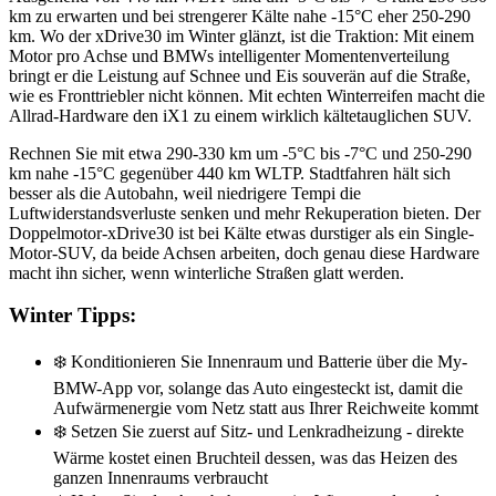
km zu erwarten und bei strengerer Kälte nahe -15°C eher 250-290
km. Wo der xDrive30 im Winter glänzt, ist die Traktion: Mit einem
Motor pro Achse und BMWs intelligenter Momentenverteilung
bringt er die Leistung auf Schnee und Eis souverän auf die Straße,
wie es Fronttriebler nicht können. Mit echten Winterreifen macht die
Allrad-Hardware den iX1 zu einem wirklich kältetauglichen SUV.
Rechnen Sie mit etwa 290-330 km um -5°C bis -7°C und 250-290
km nahe -15°C gegenüber 440 km WLTP. Stadtfahren hält sich
besser als die Autobahn, weil niedrigere Tempi die
Luftwiderstandsverluste senken und mehr Rekuperation bieten. Der
Doppelmotor-xDrive30 ist bei Kälte etwas durstiger als ein Single-
Motor-SUV, da beide Achsen arbeiten, doch genau diese Hardware
macht ihn sicher, wenn winterliche Straßen glatt werden.
Winter Tipps:
❄️
Konditionieren Sie Innenraum und Batterie über die My-
BMW-App vor, solange das Auto eingesteckt ist, damit die
Aufwärmenergie vom Netz statt aus Ihrer Reichweite kommt
❄️
Setzen Sie zuerst auf Sitz- und Lenkradheizung - direkte
Wärme kostet einen Bruchteil dessen, was das Heizen des
ganzen Innenraums verbraucht