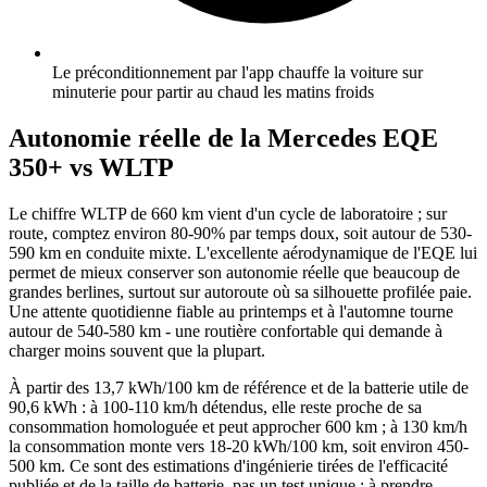
Le préconditionnement par l'app chauffe la voiture sur
minuterie pour partir au chaud les matins froids
Autonomie réelle de la Mercedes EQE
350+ vs WLTP
Le chiffre WLTP de 660 km vient d'un cycle de laboratoire ; sur
route, comptez environ 80-90% par temps doux, soit autour de 530-
590 km en conduite mixte. L'excellente aérodynamique de l'EQE lui
permet de mieux conserver son autonomie réelle que beaucoup de
grandes berlines, surtout sur autoroute où sa silhouette profilée paie.
Une attente quotidienne fiable au printemps et à l'automne tourne
autour de 540-580 km - une routière confortable qui demande à
charger moins souvent que la plupart.
À partir des 13,7 kWh/100 km de référence et de la batterie utile de
90,6 kWh : à 100-110 km/h détendus, elle reste proche de sa
consommation homologuée et peut approcher 600 km ; à 130 km/h
la consommation monte vers 18-20 kWh/100 km, soit environ 450-
500 km. Ce sont des estimations d'ingénierie tirées de l'efficacité
publiée et de la taille de batterie, pas un test unique : à prendre