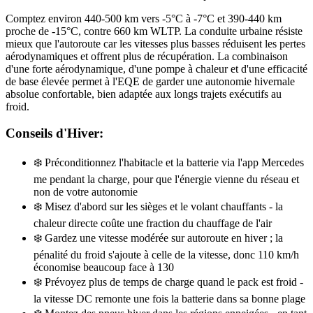
Comptez environ 440-500 km vers -5°C à -7°C et 390-440 km
proche de -15°C, contre 660 km WLTP. La conduite urbaine résiste
mieux que l'autoroute car les vitesses plus basses réduisent les pertes
aérodynamiques et offrent plus de récupération. La combinaison
d'une forte aérodynamique, d'une pompe à chaleur et d'une efficacité
de base élevée permet à l'EQE de garder une autonomie hivernale
absolue confortable, bien adaptée aux longs trajets exécutifs au
froid.
Conseils d'Hiver:
❄️
Préconditionnez l'habitacle et la batterie via l'app Mercedes
me pendant la charge, pour que l'énergie vienne du réseau et
non de votre autonomie
❄️
Misez d'abord sur les sièges et le volant chauffants - la
chaleur directe coûte une fraction du chauffage de l'air
❄️
Gardez une vitesse modérée sur autoroute en hiver ; la
pénalité du froid s'ajoute à celle de la vitesse, donc 110 km/h
économise beaucoup face à 130
❄️
Prévoyez plus de temps de charge quand le pack est froid -
la vitesse DC remonte une fois la batterie dans sa bonne plage