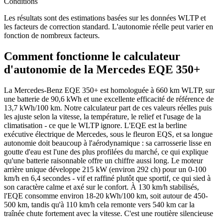
Conditions
Les résultats sont des estimations basées sur les données WLTP et
les facteurs de correction standard. L'autonomie réelle peut varier en
fonction de nombreux facteurs.
Comment fonctionne le calculateur
d'autonomie de la Mercedes EQE 350+
La Mercedes-Benz EQE 350+ est homologuée à 660 km WLTP, sur
une batterie de 90,6 kWh et une excellente efficacité de référence de
13,7 kWh/100 km. Notre calculateur part de ces valeurs réelles puis
les ajuste selon la vitesse, la température, le relief et l'usage de la
climatisation - ce que le WLTP ignore. L'EQE est la berline
exécutive électrique de Mercedes, sous le fleuron EQS, et sa longue
autonomie doit beaucoup à l'aérodynamique : sa carrosserie lisse en
goutte d'eau est l'une des plus profilées du marché, ce qui explique
qu'une batterie raisonnable offre un chiffre aussi long. Le moteur
arrière unique développe 215 kW (environ 292 ch) pour un 0-100
km/h en 6,4 secondes - vif et raffiné plutôt que sportif, ce qui sied à
son caractère calme et axé sur le confort. À 130 km/h stabilisés,
l'EQE consomme environ 18-20 kWh/100 km, soit autour de 450-
500 km, tandis qu'à 110 km/h cela remonte vers 540 km car la
traînée chute fortement avec la vitesse. C'est une routière silencieuse