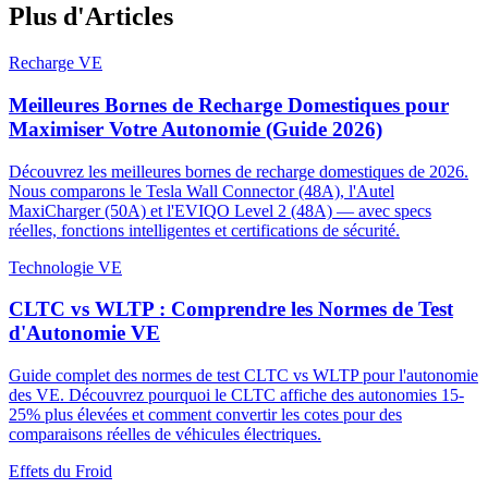
Plus d'Articles
Recharge VE
Meilleures Bornes de Recharge Domestiques pour
Maximiser Votre Autonomie (Guide 2026)
Découvrez les meilleures bornes de recharge domestiques de 2026.
Nous comparons le Tesla Wall Connector (48A), l'Autel
MaxiCharger (50A) et l'EVIQO Level 2 (48A) — avec specs
réelles, fonctions intelligentes et certifications de sécurité.
Technologie VE
CLTC vs WLTP : Comprendre les Normes de Test
d'Autonomie VE
Guide complet des normes de test CLTC vs WLTP pour l'autonomie
des VE. Découvrez pourquoi le CLTC affiche des autonomies 15-
25% plus élevées et comment convertir les cotes pour des
comparaisons réelles de véhicules électriques.
Effets du Froid