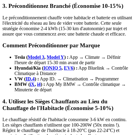
3. Préconditionnez Branché (Économise 10-15%)
Le préconditionnement chauffe votre habitacle et batterie en utilisant
l'électricité du réseau au lieu de vider votre batterie. Cette seule
stratégie économise 2-4 kWh (15-30 km d'autonomie) par trajet et
assure que vous commencez avec une batterie chaude et efficace.
Comment Préconditionner par Marque
Tesla (
Model 3
,
Model Y
) :
App → Climate → Définir
l'heure de départ 15-30 min avant de partir
Hyundai/Kia (
IONIQ 5
,
EV6
) :
App Bluelink → Contrôle
Climatique à Distance
VW (
ID.4
) :
App ID. → Climatisation → Programmer
BMW (
iX
,
i4
) :
App My BMW → Contrôle climatique →
Minuterie de départ
4. Utilisez les Sièges Chauffants au Lieu du
Chauffage de l'Habitacle (Économise 5-10%)
Le chauffage résistif de l'habitacle consomme 3-6 kW en continu.
Les sièges chauffants n'utilisent que 100-200W (50x moins !).
Réglez le chauffage de l'habitacle à 18-20°C (pas 22-24°C) et