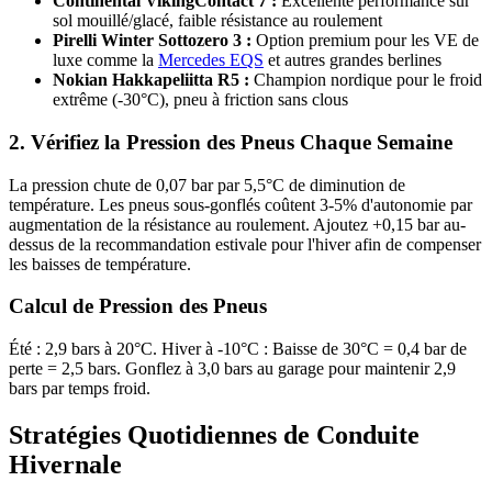
Continental VikingContact 7 :
Excellente performance sur
sol mouillé/glacé, faible résistance au roulement
Pirelli Winter Sottozero 3 :
Option premium pour les VE de
luxe comme la
Mercedes EQS
et autres grandes berlines
Nokian Hakkapeliitta R5 :
Champion nordique pour le froid
extrême (-30°C), pneu à friction sans clous
2. Vérifiez la Pression des Pneus Chaque Semaine
La pression chute de 0,07 bar par 5,5°C de diminution de
température. Les pneus sous-gonflés coûtent 3-5% d'autonomie par
augmentation de la résistance au roulement. Ajoutez +0,15 bar au-
dessus de la recommandation estivale pour l'hiver afin de compenser
les baisses de température.
Calcul de Pression des Pneus
Été : 2,9 bars à 20°C. Hiver à -10°C : Baisse de 30°C = 0,4 bar de
perte = 2,5 bars. Gonflez à 3,0 bars au garage pour maintenir 2,9
bars par temps froid.
Stratégies Quotidiennes de Conduite
Hivernale