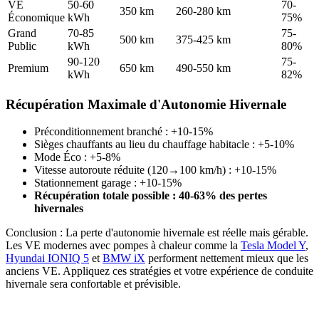
VE
50-60
70-
350 km
260-280 km
Économique
kWh
75%
Grand
70-85
75-
500 km
375-425 km
Public
kWh
80%
90-120
75-
Premium
650 km
490-550 km
kWh
82%
Récupération Maximale d'Autonomie Hivernale
Préconditionnement branché : +10-15%
Sièges chauffants au lieu du chauffage habitacle : +5-10%
Mode Éco : +5-8%
Vitesse autoroute réduite (120→100 km/h) : +10-15%
Stationnement garage : +10-15%
Récupération totale possible : 40-63% des pertes
hivernales
Conclusion : La perte d'autonomie hivernale est réelle mais gérable.
Les VE modernes avec pompes à chaleur comme la
Tesla Model Y
,
Hyundai IONIQ 5
et
BMW iX
performent nettement mieux que les
anciens VE. Appliquez ces stratégies et votre expérience de conduite
hivernale sera confortable et prévisible.