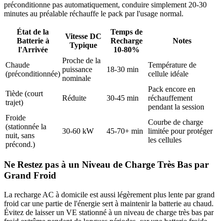
préconditionne pas automatiquement, conduire simplement 20-30
minutes au préalable réchauffe le pack par l'usage normal.
État de la
Temps de
Vitesse DC
Batterie à
Recharge
Notes
Typique
l'Arrivée
10-80%
Proche de la
Chaude
Température de
puissance
18-30 min
(préconditionnée)
cellule idéale
nominale
Pack encore en
Tiède (court
Réduite
30-45 min
réchauffement
trajet)
pendant la session
Froide
Courbe de charge
(stationnée la
30-60 kW
45-70+ min
limitée pour protéger
nuit, sans
les cellules
précond.)
Ne Restez pas à un Niveau de Charge Très Bas par
Grand Froid
La recharge AC à domicile est aussi légèrement plus lente par grand
froid car une partie de l'énergie sert à maintenir la batterie au chaud.
Évitez de laisser un VE stationné à un niveau de charge très bas par