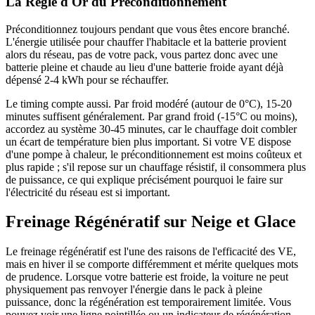
La Règle d'Or du Préconditionnement
Préconditionnez toujours pendant que vous êtes encore branché.
L'énergie utilisée pour chauffer l'habitacle et la batterie provient
alors du réseau, pas de votre pack, vous partez donc avec une
batterie pleine et chaude au lieu d'une batterie froide ayant déjà
dépensé 2-4 kWh pour se réchauffer.
Le timing compte aussi. Par froid modéré (autour de 0°C), 15-20
minutes suffisent généralement. Par grand froid (-15°C ou moins),
accordez au système 30-45 minutes, car le chauffage doit combler
un écart de température bien plus important. Si votre VE dispose
d'une pompe à chaleur, le préconditionnement est moins coûteux et
plus rapide ; s'il repose sur un chauffage résistif, il consommera plus
de puissance, ce qui explique précisément pourquoi le faire sur
l'électricité du réseau est si important.
Freinage Régénératif sur Neige et Glace
Le freinage régénératif est l'une des raisons de l'efficacité des VE,
mais en hiver il se comporte différemment et mérite quelques mots
de prudence. Lorsque votre batterie est froide, la voiture ne peut
physiquement pas renvoyer l'énergie dans le pack à pleine
puissance, donc la régénération est temporairement limitée. Vous
pouvez voir une ligne pointillée ou un indicateur de régénération